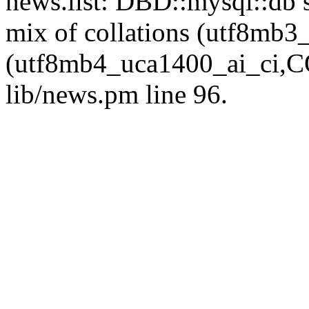
news.list: DBD::mysql::db s
mix of collations (utf8mb
(utf8mb4_uca1400_ai_ci,CO
lib/news.pm line 96.