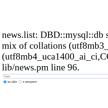
news.list: DBD::mysql::db s
mix of collations (utf8mb
(utf8mb4_uca1400_ai_ci,CO
lib/news.pm line 96.
на сайте
в интернете