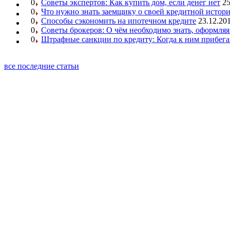
0
Советы экспертов: Как купить дом, если денег нет
25
0
Что нужно знать заемщику о своей кредитной истор
0
Способы сэкономить на ипотечном кредите
23.12.201
0
Советы брокеров: О чём необходимо знать, оформляя
0
Штрафные санкции по кредиту: Когда к ним прибег
все последние статьи