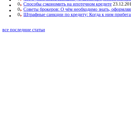
0
Способы сэкономить на ипотечном кредите
23.12.201
0
Советы брокеров: О чём необходимо знать, оформляя
0
Штрафные санкции по кредиту: Когда к ним прибег
все последние статьи