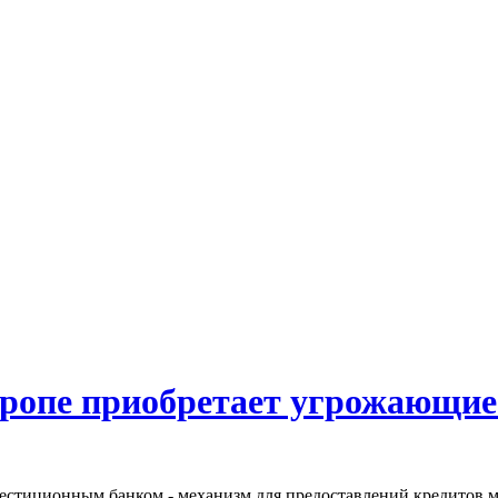
вропе приобретает угрожающи
тиционным банком - механизм для предоставлений кредитов ма