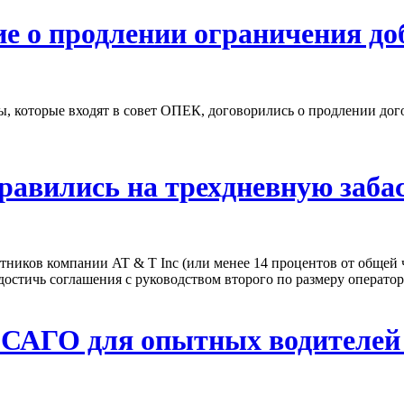
е о продлении ограничения д
аны, которые входят в совет ОПЕК, договорились о продлении д
равились на трехдневную заба
тников компании AT & T Inc (или менее 14 процентов от общей
сь достичь соглашения с руководством второго по размеру операт
ОСАГО для опытных водителей 