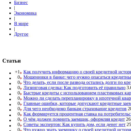
Бизнес
|
Экономика
|
В мире
|
Другое
Статьи
+1
Как получить информацию о своей кредитной истор
0
Мошенники в банке: чего нужно опасаться кредитн
0
Что делать, если после развода остались долги по кр
0
Лизинговая сделка: Как подготовить её правильно
3.
0
Быстрые кредиты с использованием пластиковых ка
0
Можно ли сделать перепланировку в ипотечной ква
0
Главные ошибки, которые допускают кредитные за
0
Для чего необходимо банкам страхование кредитов
2
0
Как формируется процентная ставка на потребитель
0
О чём должен помнить заемщик, оформляя кредит
26
0
Советы экспертов: Как купить дом, если денег нет
25
0
Что нужно знать заемщику о своей кредитной истор