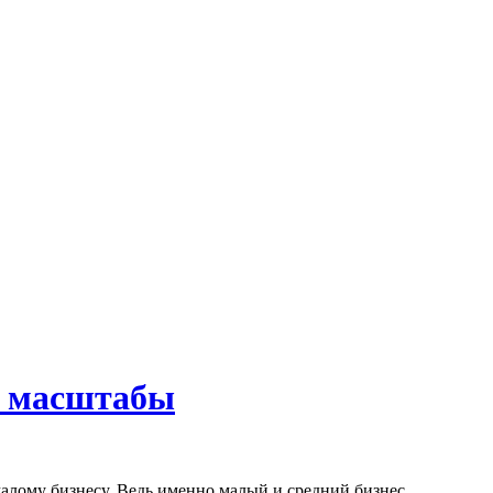
е масштабы
лому бизнесу. Ведь именно малый и средний бизнес