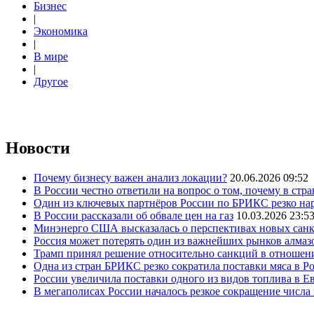
Бизнес
|
Экономика
|
В мире
|
Другое
Новости
Почему бизнесу важен анализ локации?
20.06.2026 09:52
В России честно ответили на вопрос о том, почему в стр
Один из ключевых партнёров России по БРИКС резко нар
В России рассказали об обвале цен на газ
10.03.2026 23:5
Минэнерго США высказалась о перспективах новых сан
Россия может потерять один из важнейших рынков алмаз
Трамп принял решение относительно санкций в отношен
Одна из стран БРИКС резко сократила поставки мяса в Р
России увеличила поставки одного из видов топлива в 
В мегаполисах России началось резкое сокращение числ