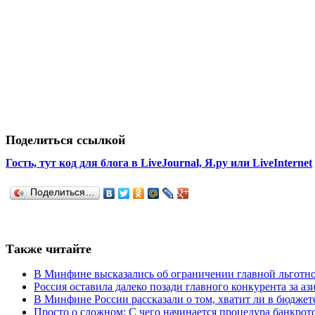
Поделиться ссылкой
Гость, тут код для блога в LiveJournal, Я.ру или LiveInternet
Поделиться…
Также читайте
В Минфине высказались об ограничении главной льготн
Россия оставила далеко позади главного конкурента за а
В Минфине России рассказали о том, хватит ли в бюджет
Просто о сложном: С чего начинается процедура банкрот