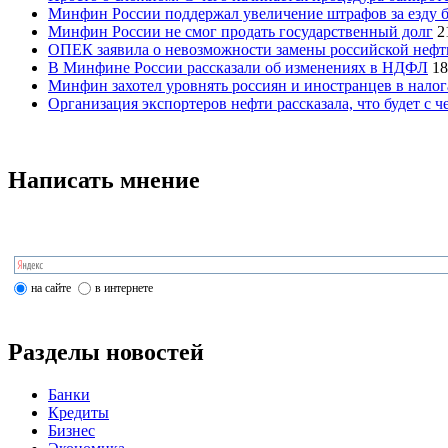
Минфин России поддержал увеличение штрафов за езду б
Минфин России не смог продать государственный долг
2
ОПЕК заявила о невозможности замены российской нефт
В Минфине России рассказали об изменениях в НДФЛ
18
Минфин захотел уровнять россиян и иностранцев в налог
Организация экспортеров нефти рассказала, что будет с 
Написать мнение
на сайте
в интернете
Разделы новостей
Банки
Кредиты
Бизнес