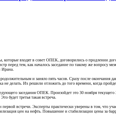
аны, которые входят в совет ОПЕК, договорились о продлении д
истр перед тем, как началось заседание по такому же вопросу м
 Ирана.
родолжительным и заняло пять часов. Сразу после окончания д
а не делать. Их решили отложить до того времени, когда пройд
едующего заседания ОПЕК. Произойдет это 30 ноября текущего 2
то будет третья такая встреча.
ервой встречи. Эксперты практически уверены в том, что учас
илизация цен на нефть. Повышение и стабилизации цены за бар