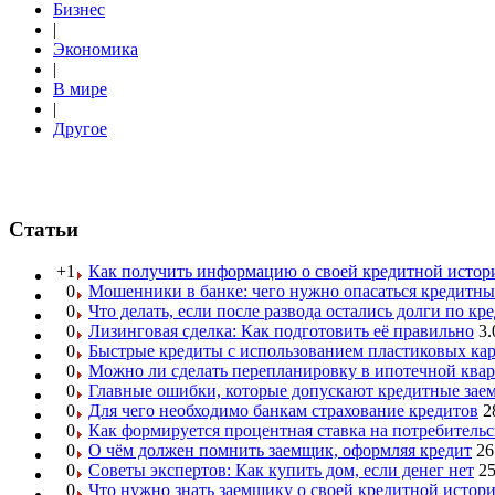
Бизнес
|
Экономика
|
В мире
|
Другое
Статьи
+1
Как получить информацию о своей кредитной истор
0
Мошенники в банке: чего нужно опасаться кредитн
0
Что делать, если после развода остались долги по кр
0
Лизинговая сделка: Как подготовить её правильно
3.
0
Быстрые кредиты с использованием пластиковых ка
0
Можно ли сделать перепланировку в ипотечной ква
0
Главные ошибки, которые допускают кредитные за
0
Для чего необходимо банкам страхование кредитов
2
0
Как формируется процентная ставка на потребитель
0
О чём должен помнить заемщик, оформляя кредит
26
0
Советы экспертов: Как купить дом, если денег нет
25
0
Что нужно знать заемщику о своей кредитной истор