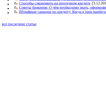
0
Способы сэкономить на ипотечном кредите
23.12.201
0
Советы брокеров: О чём необходимо знать, оформляя
0
Штрафные санкции по кредиту: Когда к ним прибег
все последние статьи