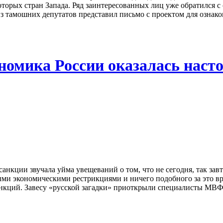
которых стран Запада. Ряд заинтересованных лиц уже обратился 
 из тамошних депутатов представил письмо с проектом для озна
омика России оказалась наст
санкции звучала уйма увещеваний о том, что не сегодня, так за
ными экономическими рестрикциями и ничего подобного за это в
нкций. Завесу «русской загадки» приоткрыли специалисты МВФ