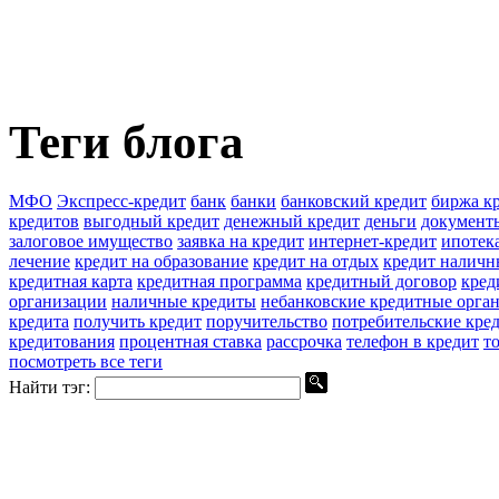
Теги блога
МФО
Экспресс-кредит
банк
банки
банковский кредит
биржа к
кредитов
выгодный кредит
денежный кредит
деньги
документы
залоговое имущество
заявка на кредит
интернет-кредит
ипотек
лечение
кредит на образование
кредит на отдых
кредит налич
кредитная карта
кредитная программа
кредитный договор
кред
организации
наличные кредиты
небанковские кредитные орга
кредита
получить кредит
поручительство
потребительские кре
кредитования
процентная ставка
рассрочка
телефон в кредит
т
посмотреть все теги
Найти тэг: