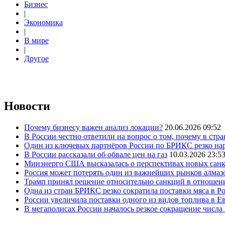
Бизнес
|
Экономика
|
В мире
|
Другое
Новости
Почему бизнесу важен анализ локации?
20.06.2026 09:52
В России честно ответили на вопрос о том, почему в стр
Один из ключевых партнёров России по БРИКС резко нар
В России рассказали об обвале цен на газ
10.03.2026 23:5
Минэнерго США высказалась о перспективах новых сан
Россия может потерять один из важнейших рынков алмаз
Трамп принял решение относительно санкций в отношен
Одна из стран БРИКС резко сократила поставки мяса в Р
России увеличила поставки одного из видов топлива в 
В мегаполисах России началось резкое сокращение числ