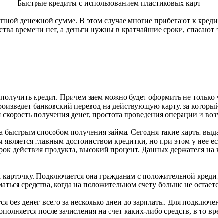
Быстрые кредиты с использованием пластиковых карт
упной денежной сумме. В этом случае многие прибегают к кред
чества времени нет, а деньги нужны в кратчайшие сроки, спасаю
олучить кредит. Причем заем можно будет оформить не только ч
оизведет банковский перевод на действующую карту, за который
 скорость получения денег, простота проведения операции и во
 быстрым способом получения займа. Сегодня такие карты выдаю
вляется главным достоинством кредитки, но при этом у нее ест
ок действия продукта, высокий процент. Данных держателя на ка
 карточку. Подключается она гражданам с положительной кредит
ться средства, когда на положительном счету больше не остаетс
я без денег всего за несколько дней до зарплаты. Для подключе
полняется после зачисления на счет каких-либо средств, в то в