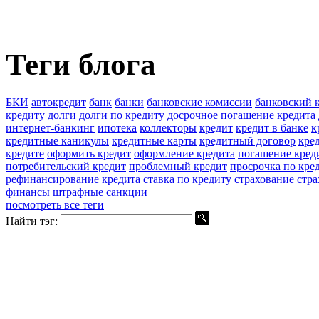
Теги блога
БКИ
автокредит
банк
банки
банковские комиссии
банковский 
кредиту
долги
долги по кредиту
досрочное погашение кредита
интернет-банкинг
ипотека
коллекторы
кредит
кредит в банке
к
кредитные каникулы
кредитные карты
кредитный договор
кре
кредите
оформить кредит
оформление кредита
погашение кред
потребительский кредит
проблемный кредит
просрочка по кре
рефинансирование кредита
ставка по кредиту
страхование
стра
финансы
штрафные санкции
посмотреть все теги
Найти тэг: