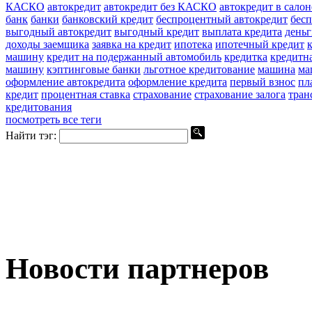
КАСКО
автокредит
автокредит без КАСКО
автокредит в салон
банк
банки
банковский кредит
беспроцентный автокредит
бес
выгодный автокредит
выгодный кредит
выплата кредита
день
доходы заемщика
заявка на кредит
ипотека
ипотечный кредит
машину
кредит на подержанный автомобиль
кредитка
кредитн
машину
кэптинговые банки
льготное кредитование
машина
ма
оформление автокредита
оформление кредита
первый взнос
пл
кредит
процентная ставка
страхование
страхование залога
тран
кредитования
посмотреть все теги
Найти тэг:
Новости партнеров