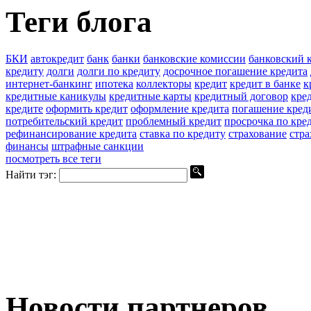
Теги блога
БКИ
автокредит
банк
банки
банковские комиссии
банковский 
кредиту
долги
долги по кредиту
досрочное погашение кредита
интернет-банкинг
ипотека
коллекторы
кредит
кредит в банке
к
кредитные каникулы
кредитные карты
кредитный договор
кре
кредите
оформить кредит
оформление кредита
погашение кред
потребительский кредит
проблемный кредит
просрочка по кре
рефинансирование кредита
ставка по кредиту
страхование
стра
финансы
штрафные санкции
посмотреть все теги
Найти тэг:
Новости партнеров