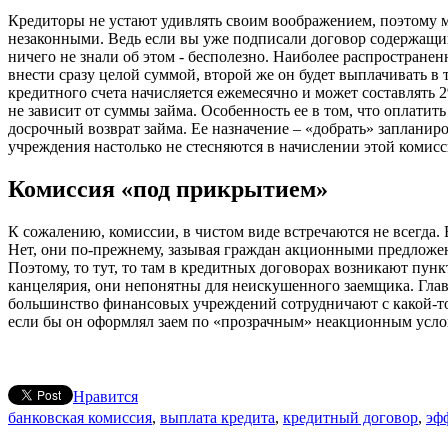
Кредиторы не устают удивлять своим воображением, поэтому м
незаконными. Ведь если вы уже подписали договор содержащий
ничего не знали об этом - бесполезно. Наиболее распростране
внести сразу целой суммой, второй же он будет выплачивать в 
кредитного счета начисляется ежемесячно и может составлять 2
не зависит от суммы займа. Особенность ее в том, что оплатит
досрочный возврат займа. Ее назначение – «добрать» заплани
учреждения настолько не стесняются в начислении этой комисс
Комиссия «под прикрытием»
К сожалению, комиссии, в чистом виде встречаются не всегда. 
Нет, они по-прежнему, зазывая граждан акционными предложен
Поэтому, то тут, то там в кредитных договорах возникают пун
канцелярия, они непонятны для неискушенного заемщика. Главн
большинство финансовых учреждений сотрудничают с какой-то 
если бы он оформлял заем по «прозрачным» неакционным услов
Нравится
банковская комиссия
,
выплата кредита
,
кредитный договор
,
эф