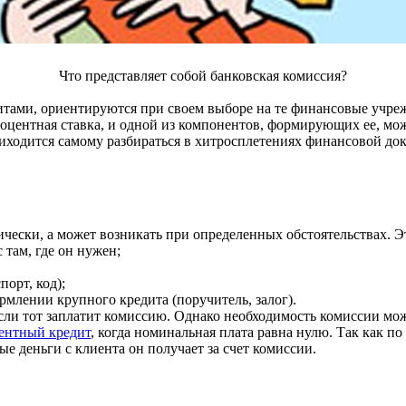
Что представляет собой банковская комиссия?
тами, ориентируются при своем выборе на те финансовые учрежд
оцентная ставка, и одной из компонентов, формирующих ее, може
иходится самому разбираться в хитросплетениях финансовой до
ически, а может возникать при определенных обстоятельствах. 
 там, где он нужен;
орт, код);
млении крупного кредита (поручитель, залог).
сли тот заплатит комиссию. Однако необходимость комиссии може
ентный кредит
, когда номинальная плата равна нулю. Так как по
 деньги с клиента он получает за счет комиссии.