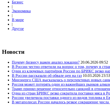
Бизнес
|
Экономика
|
В мире
|
Другое
Новости
Почему бизнесу важен анализ локации?
20.06.2026 09:52
В России честно ответили на вопрос о том, почему в стр
Один из ключевых партнёров России по БРИКС резко нар
В России рассказали об обвале цен на газ
10.03.2026 23:5
Минэнерго США высказалась о перспективах новых сан
Россия может потерять один из важнейших рынков алмаз
Трамп принял решение относительно санкций в отношен
Одна из стран БРИКС резко сократила поставки мяса в Р
России увеличила поставки одного из видов топлива в 
В мегаполисах России началось резкое сокращение числ