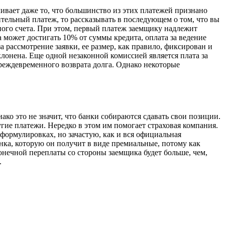
ивает даже то, что большинство из этих платежей признано
тельный платеж, то рассказывать в последующем о том, что вы
тного счета. При этом, первый платеж заемщику надлежит
а может достигать 10% от суммы кредита, оплата за ведение
а рассмотрение заявки, ее размер, как правило, фиксирован и
тклонена. Еще одной незаконной комиссией является плата за
реждевременного возврата долга. Однако некоторые
ако это не значит, что банки собираются сдавать свои позиции.
ие платежи. Нередко в этом им помогает страховая компания.
 формулировках, но зачастую, как и вся официальная
нка, которую он получит в виде премиальные, потому как
нечной переплаты со стороны заемщика будет больше, чем,
.