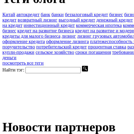
Китай
автокредит
банк
банки
беззалоговый кредит
бизнес
бизн
кредит
возвратный лизинг
выгодный кредит
денежный кредит
на кредит
инвестиционный кредит
коммерческая ипотека
комм
бизнес
кредит на развитие бизнеса
кредит на развитие и моде
кредиты для малого бизнеса
лизинг
лизинг грузовых автомоби
оформление кредита
оформление лизинга
платежеспособность
поручительство
потребительский кредит
процентная ставка
ра
купли-продажи
сельское хозяйство
сроки погашения
требовани
деньги
посмотреть все теги
Найти тэг:
Новости партнеров