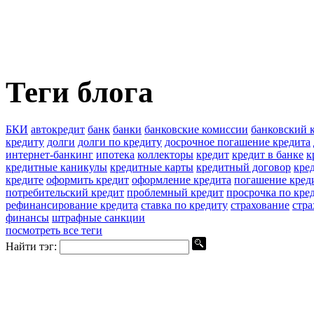
Теги блога
БКИ
автокредит
банк
банки
банковские комиссии
банковский 
кредиту
долги
долги по кредиту
досрочное погашение кредита
интернет-банкинг
ипотека
коллекторы
кредит
кредит в банке
к
кредитные каникулы
кредитные карты
кредитный договор
кре
кредите
оформить кредит
оформление кредита
погашение кред
потребительский кредит
проблемный кредит
просрочка по кре
рефинансирование кредита
ставка по кредиту
страхование
стра
финансы
штрафные санкции
посмотреть все теги
Найти тэг: