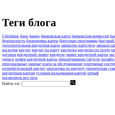
Теги блога
Сбербанк
банк
банки
банковская карта
банковская комиссия
ба
безопасность
блокировка карты
бонусные программы
быстрый 
дополнительная кредитная карта
закрытие картсчета
закрыть к
расходов
кредит
кредит на карту
кредитка
кредитка по почте
кр
договор
кредитный лимит
кредиты
лимит кредитной карты
ль
деньги
номер кредитной карты
обналичивание средств
онлайн-
персональные данные
плата за обслуживание
платежные систе
потребительский кредит
просрочка по кредиту
процентная ста
кредитным картам
условия пользования картой
штраф
посмотреть все теги
Найти тэг: