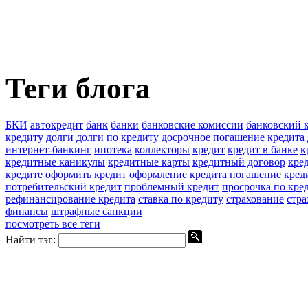
Теги блога
БКИ
автокредит
банк
банки
банковские комиссии
банковский 
кредиту
долги
долги по кредиту
досрочное погашение кредита
интернет-банкинг
ипотека
коллекторы
кредит
кредит в банке
к
кредитные каникулы
кредитные карты
кредитный договор
кре
кредите
оформить кредит
оформление кредита
погашение кред
потребительский кредит
проблемный кредит
просрочка по кре
рефинансирование кредита
ставка по кредиту
страхование
стра
финансы
штрафные санкции
посмотреть все теги
Найти тэг: