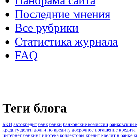
Панорама сайта
Последние мнения
Все рубрики
Статистика журнала
FAQ
Теги блога
БКИ
автокредит
банк
банки
банковские комиссии
банковский 
кредиту
долги
долги по кредиту
досрочное погашение кредита
интернет-банкинг
ипотека
коллекторы
кредит
кредит в банке
к