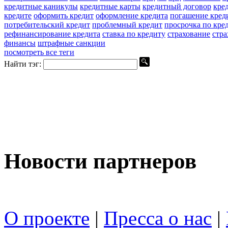
кредитные каникулы
кредитные карты
кредитный договор
кре
кредите
оформить кредит
оформление кредита
погашение кред
потребительский кредит
проблемный кредит
просрочка по кре
рефинансирование кредита
ставка по кредиту
страхование
стра
финансы
штрафные санкции
посмотреть все теги
Найти тэг:
Новости партнеров
О проекте
|
Пресса о нас
|