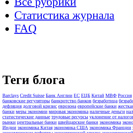
Все рубрики
Статистика журнала
FAQ
Теги блога
Barclays
Credit Suisse
Банк Англии
ЕС
ЕЦБ
Китай
МВФ
Россия
банковские регуляторы
банкротство банков
безработица
безраб
дефляция
долговой кризис
еврозона
европейские банки
жестка
банки
меры экономии
мировая экономика
наличные деньги
на
статистические данные
трудовые ресурсы
уклонение от налого
рынки
центральные банки
швейцарские банки
экономика
экон
Индии
экономика Китая
экономика США
экономика Франции
экономические реформы
экономический кризис
экономический