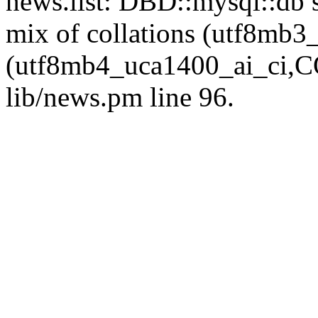
news.list: DBD::mysql::db s
mix of collations (utf8mb
(utf8mb4_uca1400_ai_ci,CO
lib/news.pm line 96.