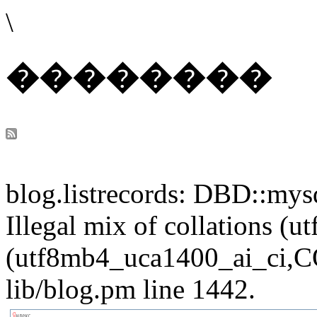
\
��������
blog.listrecords: DBD::mysq
Illegal mix of collations 
(utf8mb4_uca1400_ai_ci,CO
lib/blog.pm line 1442.