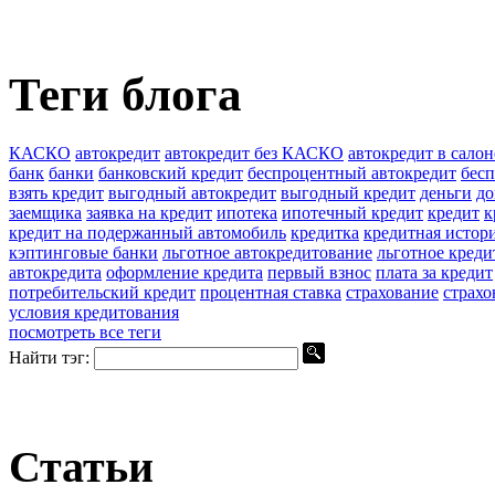
Теги блога
КАСКО
автокредит
автокредит без КАСКО
автокредит в салон
банк
банки
банковский кредит
беспроцентный автокредит
бес
взять кредит
выгодный автокредит
выгодный кредит
деньги
до
заемщика
заявка на кредит
ипотека
ипотечный кредит
кредит
к
кредит на подержанный автомобиль
кредитка
кредитная истор
кэптинговые банки
льготное автокредитование
льготное креди
автокредита
оформление кредита
первый взнос
плата за кредит
потребительский кредит
процентная ставка
страхование
страхо
условия кредитования
посмотреть все теги
Найти тэг:
Статьи