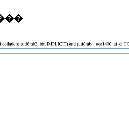
���
x of collations (utf8mb3_bin,IMPLICIT) and (utf8mb4_uca1400_ai_ci,CO