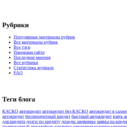
Рубрики
Популярные материалы рубрик
Все материалы рубрик
Все тэги
Панорама сайта
Последние мнения
Все рубрики
Статистика журнала
FAQ
Теги блога
КАСКО
автокредит
автокредит без КАСКО
автокредит в салон
автокредит
беспроцентный кредит
быстрый автокредит
взять 
для кредита
долги по кредиту
доходы заемщика
заявка на креди
подержанный автомобиль
кредитка
кредитная история
кредитн