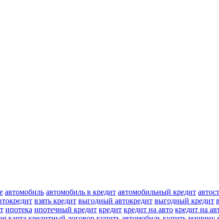
е
автомобиль
автомобиль в кредит
автомобильный кредит
автос
автокредит
взять кредит
выгодный автокредит
выгодный кредит
т
ипотека
ипотечный кредит
кредит
кредит на авто
кредит на а
ая карта
кредитный договор
купить автомобиль
купить машину