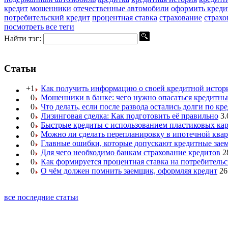
кредит
мошенники
отечественные автомобили
оформить креди
потребительский кредит
процентная ставка
страхование
страхо
посмотреть все теги
Найти тэг:
Статьи
+1
Как получить информацию о своей кредитной истор
0
Мошенники в банке: чего нужно опасаться кредитн
0
Что делать, если после развода остались долги по кр
0
Лизинговая сделка: Как подготовить её правильно
3.
0
Быстрые кредиты с использованием пластиковых ка
0
Можно ли сделать перепланировку в ипотечной ква
0
Главные ошибки, которые допускают кредитные за
0
Для чего необходимо банкам страхование кредитов
2
0
Как формируется процентная ставка на потребитель
0
О чём должен помнить заемщик, оформляя кредит
26
все последние статьи