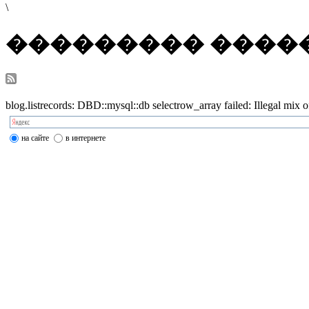
\
��������� ����
blog.listrecords: DBD::mysql::db selectrow_array failed: Illegal mi
на сайте
в интернете