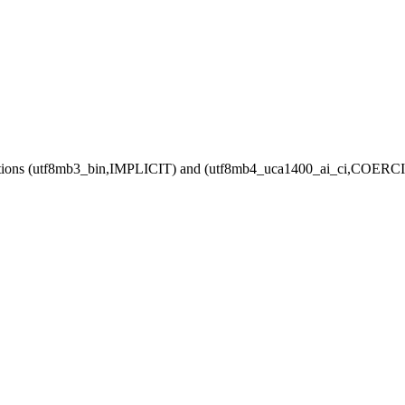
ollations (utf8mb3_bin,IMPLICIT) and (utf8mb4_uca1400_ai_ci,COERCIBL