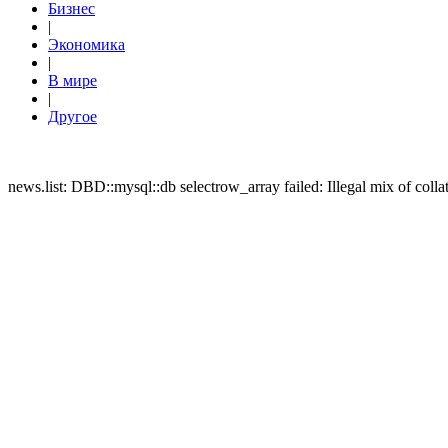
Бизнес
|
Экономика
|
В мире
|
Другое
news.list: DBD::mysql::db selectrow_array failed: Illegal mix of c