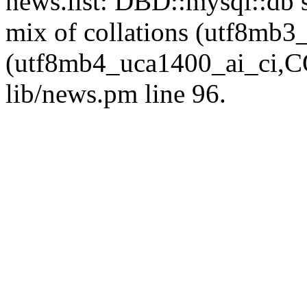
news.list: DBD::mysql::db s
mix of collations (utf8mb
(utf8mb4_uca1400_ai_ci,CO
lib/news.pm line 96.