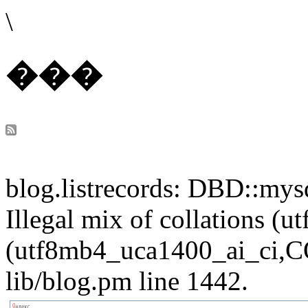
\
���
blog.listrecords: DBD::mysq
Illegal mix of collations 
(utf8mb4_uca1400_ai_ci,CO
lib/blog.pm line 1442.