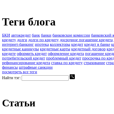
Теги блога
БКИ
автокредит
банк
банки
банковские комиссии
банковский 
кредиту
долги
долги по кредиту
досрочное погашение кредита
интернет-банкинг
ипотека
коллекторы
кредит
кредит в банке
к
кредитные каникулы
кредитные карты
кредитный договор
кре
кредите
оформить кредит
оформление кредита
погашение кред
потребительский кредит
проблемный кредит
просрочка по кре
рефинансирование кредита
ставка по кредиту
страхование
стра
финансы
штрафные санкции
посмотреть все теги
Найти тэг:
Статьи