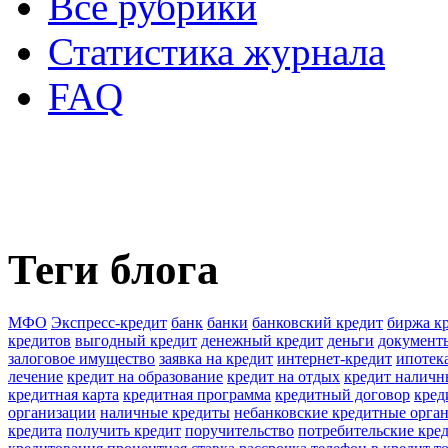
Все рубрики
Статистика журнала
FAQ
Теги блога
МФО
Экспресс-кредит
банк
банки
банковский кредит
биржа к
кредитов
выгодный кредит
денежный кредит
деньги
документы
залоговое имущество
заявка на кредит
интернет-кредит
ипотек
лечение
кредит на образование
кредит на отдых
кредит налич
кредитная карта
кредитная программа
кредитный договор
кред
организации
наличные кредиты
небанковские кредитные орга
кредита
получить кредит
поручительство
потребительские кре