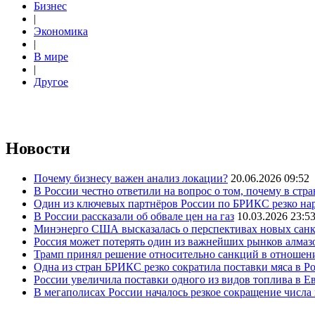
Бизнес
|
Экономика
|
В мире
|
Другое
Новости
Почему бизнесу важен анализ локации?
20.06.2026 09:52
В России честно ответили на вопрос о том, почему в стр
Один из ключевых партнёров России по БРИКС резко нар
В России рассказали об обвале цен на газ
10.03.2026 23:5
Минэнерго США высказалась о перспективах новых сан
Россия может потерять один из важнейших рынков алмаз
Трамп принял решение относительно санкций в отношен
Одна из стран БРИКС резко сократила поставки мяса в Р
России увеличила поставки одного из видов топлива в 
В мегаполисах России началось резкое сокращение числ