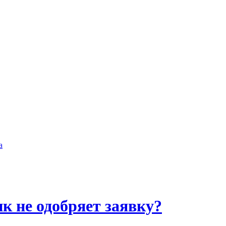
а
нк не одобряет заявку?