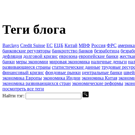
Теги блога
Barclays
Credit Suisse
ЕС
ЕЦБ
Китай
МВФ
Россия
ФРС
америка
банковские регуляторы
банкротство банков
безработица
безраб
дефляция
долговой кризис
еврозона
европейские банки
жестка
банки
меры экономии
мировая экономика
наличные деньги
на
развивающиеся страны
статистические данные
трудовые ресур
финансовый кризис
фондовые рынки
центральные банки
швей
экономика Европы
экономика Индии
экономика Китая
эконом
экономика развивающихся стран
экономические реформы
экон
посмотреть все теги
Найти тэг: