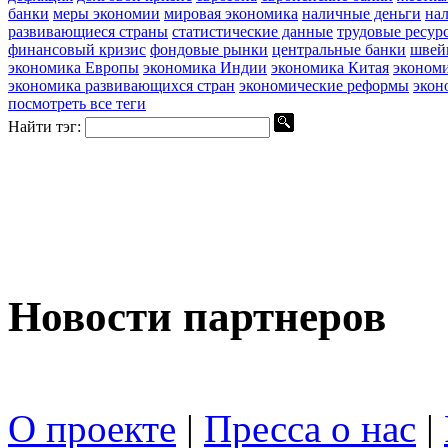
банки
меры экономии
мировая экономика
наличные деньги
на
развивающиеся страны
статистические данные
трудовые ресур
финансовый кризис
фондовые рынки
центральные банки
швей
экономика Европы
экономика Индии
экономика Китая
эконом
экономика развивающихся стран
экономические реформы
экон
посмотреть все теги
Найти тэг:
Новости партнеров
О проекте
|
Пресса о нас
|