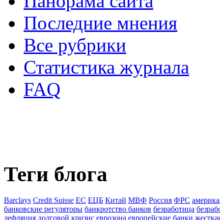
Панорама сайта
Последние мнения
Все рубрики
Статистика журнала
FAQ
Теги блога
Barclays
Credit Suisse
ЕС
ЕЦБ
Китай
МВФ
Россия
ФРС
америка
банковские регуляторы
банкротство банков
безработица
безраб
дефляция
долговой кризис
еврозона
европейские банки
жестка