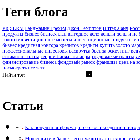
Теги блога
PR
SERM
Бэнджамин Грехем
Джон Темплтон
Питер Ланч
Росс
продукты
бизнес
бизнес-план
выгодное дело
деньги
деньги на 
золото
инвестиционные монеты
инвестиционные продукты
ин
бизнес
кредитная контора
кредитов
кредиты
купить золото
мар
профессиональные инвесторы
раскрутка бренда
рекрутинг
реп
стоимость золота
теории биржевой игры
трудовые мигранты
уе
финансирование бизнеса
фондовый рынок
франшиза
цена на з
посмотреть все теги
Найти тэг:
Статьи
+1
Как получить информацию о своей кредитной истор
0
Мошенники в банке: чего нужно опасаться кредитн