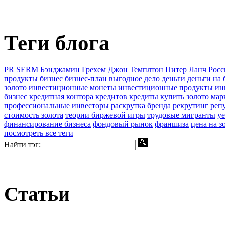
Теги блога
PR
SERM
Бэнджамин Грехем
Джон Темплтон
Питер Ланч
Росс
продукты
бизнес
бизнес-план
выгодное дело
деньги
деньги на 
золото
инвестиционные монеты
инвестиционные продукты
ин
бизнес
кредитная контора
кредитов
кредиты
купить золото
мар
профессиональные инвесторы
раскрутка бренда
рекрутинг
реп
стоимость золота
теории биржевой игры
трудовые мигранты
уе
финансирование бизнеса
фондовый рынок
франшиза
цена на з
посмотреть все теги
Найти тэг:
Статьи