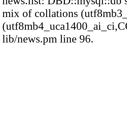
news.list: DBD::mysql::db s
mix of collations (utf8mb
(utf8mb4_uca1400_ai_ci,CO
lib/news.pm line 96.