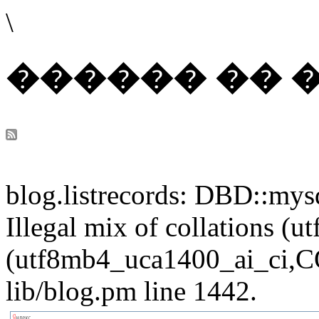
\
������ �� 
blog.listrecords: DBD::mysq
Illegal mix of collations 
(utf8mb4_uca1400_ai_ci,CO
lib/blog.pm line 1442.