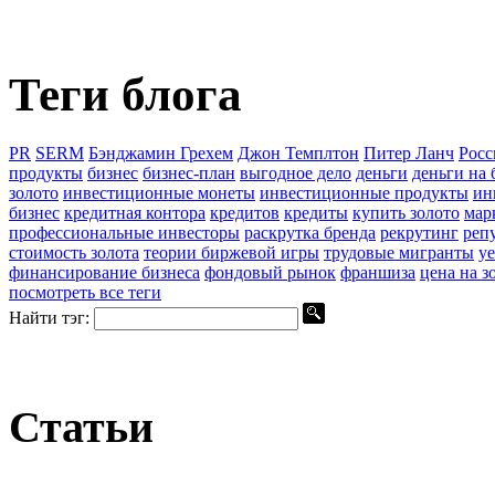
Теги блога
PR
SERM
Бэнджамин Грехем
Джон Темплтон
Питер Ланч
Росс
продукты
бизнес
бизнес-план
выгодное дело
деньги
деньги на 
золото
инвестиционные монеты
инвестиционные продукты
ин
бизнес
кредитная контора
кредитов
кредиты
купить золото
мар
профессиональные инвесторы
раскрутка бренда
рекрутинг
реп
стоимость золота
теории биржевой игры
трудовые мигранты
уе
финансирование бизнеса
фондовый рынок
франшиза
цена на з
посмотреть все теги
Найти тэг:
Статьи