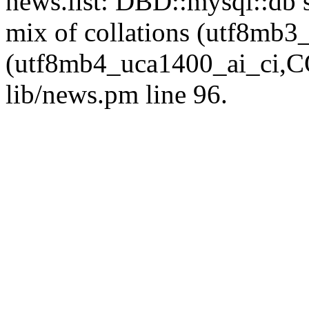
news.list: DBD::mysql::db s
mix of collations (utf8mb
(utf8mb4_uca1400_ai_ci,CO
lib/news.pm line 96.