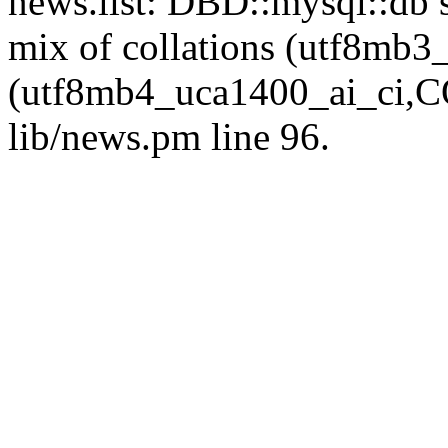
news.list: DBD::mysql::db s
mix of collations (utf8mb
(utf8mb4_uca1400_ai_ci,CO
lib/news.pm line 96.