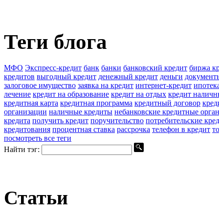
Теги блога
МФО
Экспресс-кредит
банк
банки
банковский кредит
биржа к
кредитов
выгодный кредит
денежный кредит
деньги
документы
залоговое имущество
заявка на кредит
интернет-кредит
ипотек
лечение
кредит на образование
кредит на отдых
кредит налич
кредитная карта
кредитная программа
кредитный договор
кред
организации
наличные кредиты
небанковские кредитные орга
кредита
получить кредит
поручительство
потребительские кре
кредитования
процентная ставка
рассрочка
телефон в кредит
т
посмотреть все теги
Найти тэг:
Статьи