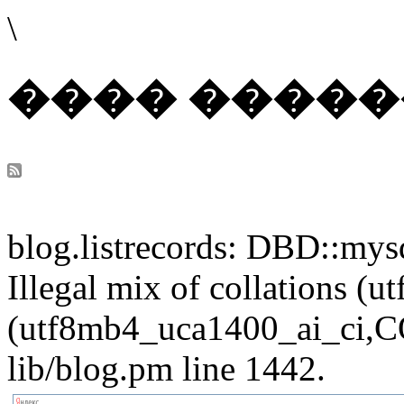
\
���� ����
blog.listrecords: DBD::mysq
Illegal mix of collations 
(utf8mb4_uca1400_ai_ci,CO
lib/blog.pm line 1442.