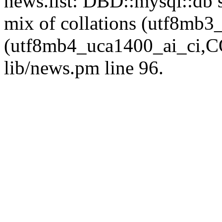
news.list: DBD::mysql::db s
mix of collations (utf8mb
(utf8mb4_uca1400_ai_ci,CO
lib/news.pm line 96.