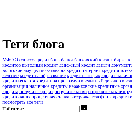
Теги блога
МФО
Экспресс-кредит
банк
банки
банковский кредит
биржа к
кредитов
выгодный кредит
денежный кредит
деньги
документы
залоговое имущество
заявка на кредит
интернет-кредит
ипотек
лечение
кредит на образование
кредит на отдых
кредит налич
кредитная карта
кредитная программа
кредитный договор
кред
организации
наличные кредиты
небанковские кредитные орга
кредита
получить кредит
поручительство
потребительские кре
кредитования
процентная ставка
рассрочка
телефон в кредит
т
посмотреть все теги
Найти тэг: