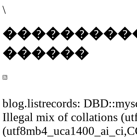
\
���������
������
blog.listrecords: DBD::mysq
Illegal mix of collations 
(utf8mb4_uca1400_ai_ci,CO