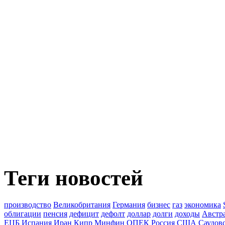
Теги новостей
производство
Великобритания
Германия
бизнес
газ
экономика
облигации
пенсия
дефицит
дефолт
доллар
долги
доходы
Австр
ЕЦБ
Испания
Иран
Кипр
Минфин
ОПЕК
Россия
США
Саудов