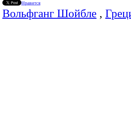
Нравится
Вольфганг Шойбле
,
Грец