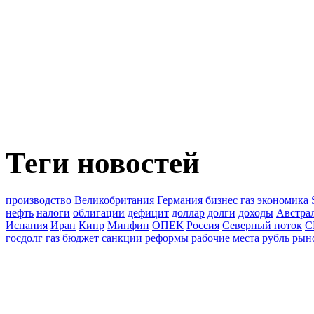
Теги новостей
производство
Великобритания
Германия
бизнес
газ
экономика
нефть
налоги
облигации
дефицит
доллар
долги
доходы
Австра
Испания
Иран
Кипр
Минфин
ОПЕК
Россия
Северный поток
С
госдолг
газ
бюджет
санкции
реформы
рабочие места
рубль
рын