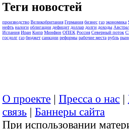
Теги новостей
производство
Великобритания
Германия
бизнес
газ
экономика
нефть
налоги
облигации
дефицит
доллар
долги
доходы
Австра
Испания
Иран
Кипр
Минфин
ОПЕК
Россия
Северный поток
С
госдолг
газ
бюджет
санкции
реформы
рабочие места
рубль
рын
О проекте
|
Пресса о нас
|
связь
|
Баннеры сайта
При использовании матери