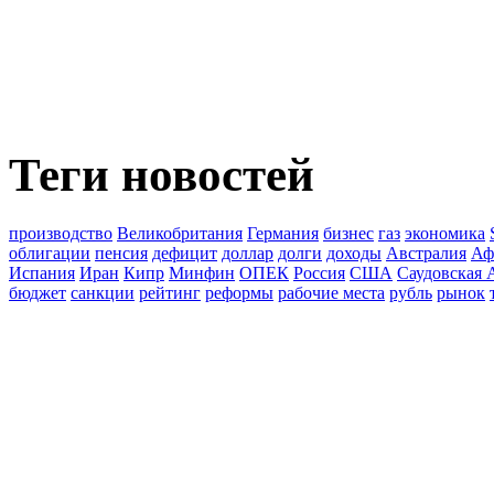
Теги новостей
производство
Великобритания
Германия
бизнес
газ
экономика
облигации
пенсия
дефицит
доллар
долги
доходы
Австралия
Аф
Испания
Иран
Кипр
Минфин
ОПЕК
Россия
США
Саудовская 
бюджет
санкции
рейтинг
реформы
рабочие места
рубль
рынок