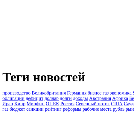
Теги новостей
производство
Великобритания
Германия
бизнес
газ
экономика
облигации
дефицит
доллар
долги
доходы
Австралия
Африка
Бе
Иран
Кипр
Минфин
ОПЕК
Россия
Северный поток
США
Сауд
газ
бюджет
санкции
рейтинг
реформы
рабочие места
рубль
рын