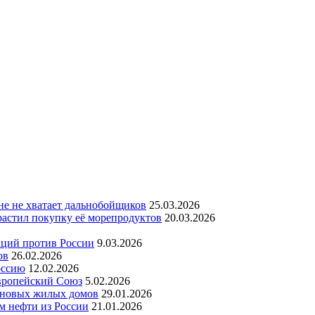
ане не хватает дальнобойщиков
25.03.2026
астил покупку её морепродуктов
20.03.2026
кций против России
9.03.2026
ов
26.02.2026
оссию
12.02.2026
Европейский Союз
5.02.2026
а новых жилых домов
29.01.2026
м нефти из России
21.01.2026