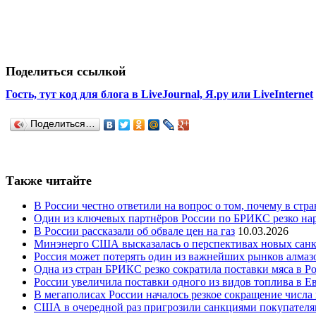
Поделиться ссылкой
Гость, тут код для блога в LiveJournal, Я.ру или LiveInternet
Поделиться…
Также читайте
В России честно ответили на вопрос о том, почему в стр
Один из ключевых партнёров России по БРИКС резко нар
В России рассказали об обвале цен на газ
10.03.2026
Минэнерго США высказалась о перспективах новых сан
Россия может потерять один из важнейших рынков алмаз
Одна из стран БРИКС резко сократила поставки мяса в Р
России увеличила поставки одного из видов топлива в 
В мегаполисах России началось резкое сокращение числ
США в очередной раз пригрозили санкциями покупателя