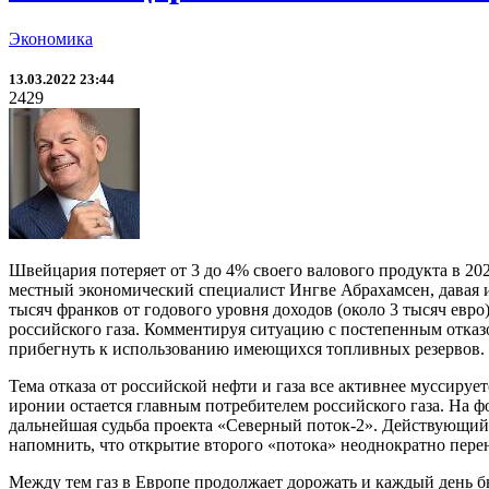
Экономика
13.03.2022 23:44
2429
Швейцария потеряет от 3 до 4% своего валового продукта в 202
местный экономический специалист Ингве Абрахамсен, давая и
тысяч франков от годового уровня доходов (около 3 тысяч ев
российского газа. Комментируя ситуацию с постепенным отказо
прибегнуть к использованию имеющихся топливных резервов.
Тема отказа от российской нефти и газа все активнее муссиру
иронии остается главным потребителем российского газа. На ф
дальнейшая судьба проекта «Северный поток-2». Действующий
напомнить, что открытие второго «потока» неоднократно перен
Между тем газ в Европе продолжает дорожать и каждый день бь