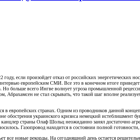
2 году, если произойдет отказ от российских энергетических нос
нтервью европейским СМИ. Все это в конечном итоге приведет 
ро). Но больше всего Ингве волнует угроза промышленной рецес
м, Абрахамсен не стал скрывать, что такой шаг вполне реализу
ется в европейских странах. Одним из проводников данной конце
оне обострения украинского кризиса немецкий истеблишмент букв
 канцлер страны Олаф Шольц неожиданно занял достаточно агр
осилось. Газопровод находится в состоянии полной готовности, 
ет все новые рекорды. На сегодняшний день остается решительно