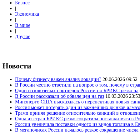
Бизнес
|
Экономика
|
В мире
|
Другое
Новости
Почему бизнесу важен анализ локации?
20.06.2026 09:52
В России честно ответили на вопрос о том, почему в стр
Один из ключевых партнёров России по БРИКС резко нар
В России рассказали об обвале цен на газ
10.03.2026 23:5
Минэнерго США высказалась о перспективах новых сан
Россия может потерять один из важнейших рынков алмаз
Трамп принял решение относительно санкций в отношен
Одна из стран БРИКС резко сократила поставки мяса в Р
России увеличила поставки одного из видов топлива в 
В мегаполисах России началось резкое сокращение числ