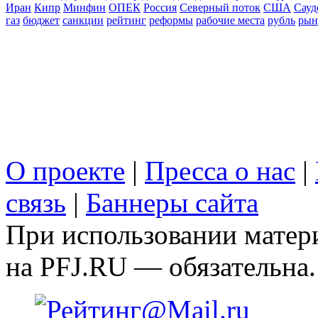
Иран
Кипр
Минфин
ОПЕК
Россия
Северный поток
США
Сауд
газ
бюджет
санкции
рейтинг
реформы
рабочие места
рубль
рын
О проекте
|
Пресса о нас
|
связь
|
Баннеры сайта
При использовании матери
на PFJ.RU — обязательна.