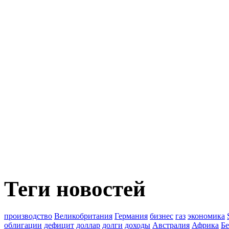
Теги новостей
производство
Великобритания
Германия
бизнес
газ
экономика
облигации
дефицит
доллар
долги
доходы
Австралия
Африка
Бе