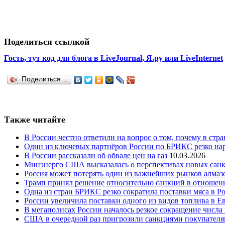
Поделиться ссылкой
Гость, тут код для блога в LiveJournal, Я.ру или LiveInternet
Поделиться…
Также читайте
В России честно ответили на вопрос о том, почему в стр
Один из ключевых партнёров России по БРИКС резко нар
В России рассказали об обвале цен на газ
10.03.2026
Минэнерго США высказалась о перспективах новых сан
Россия может потерять один из важнейших рынков алмаз
Трамп принял решение относительно санкций в отношен
Одна из стран БРИКС резко сократила поставки мяса в Р
России увеличила поставки одного из видов топлива в 
В мегаполисах России началось резкое сокращение числ
США в очередной раз пригрозили санкциями покупателя