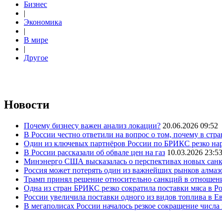
Бизнес
|
Экономика
|
В мире
|
Другое
Новости
Почему бизнесу важен анализ локации?
20.06.2026 09:52
В России честно ответили на вопрос о том, почему в стр
Один из ключевых партнёров России по БРИКС резко нар
В России рассказали об обвале цен на газ
10.03.2026 23:5
Минэнерго США высказалась о перспективах новых сан
Россия может потерять один из важнейших рынков алмаз
Трамп принял решение относительно санкций в отношен
Одна из стран БРИКС резко сократила поставки мяса в Р
России увеличила поставки одного из видов топлива в 
В мегаполисах России началось резкое сокращение числ