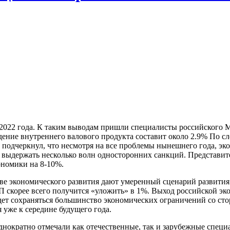
2022 года. К таким выводам пришли специалисты российского Ми
ение внутреннего валового продукта составит около 2.9% По с
подчеркнул, что несмотря на все проблемы нынешнего года, эко
ось выдержать несколько волн односторонних санкций. Представи
ономики на 8-10%.
стве экономического развития дают умеренный сценарий развити
 скорее всего получится «уложить» в 1%. Выход российской экон
дет сохраняться большинство экономических ограничений со сто
я уже к середине будущего года.
днократно отмечали как отечественные, так и зарубежные спе