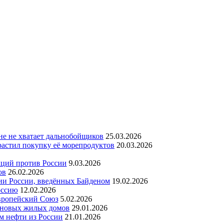
ане не хватает дальнобойщиков
25.03.2026
астил покупку её морепродуктов
20.03.2026
кций против России
9.03.2026
ов
26.02.2026
ии России, введённых Байденом
19.02.2026
оссию
12.02.2026
Европейский Союз
5.02.2026
а новых жилых домов
29.01.2026
м нефти из России
21.01.2026