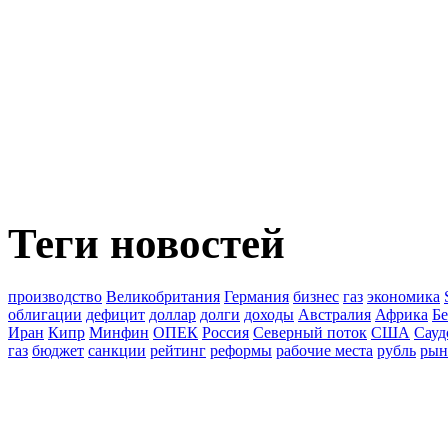
Теги новостей
производство
Великобритания
Германия
бизнес
газ
экономика
облигации
дефицит
доллар
долги
доходы
Австралия
Африка
Бе
Иран
Кипр
Минфин
ОПЕК
Россия
Северный поток
США
Сауд
газ
бюджет
санкции
рейтинг
реформы
рабочие места
рубль
рын