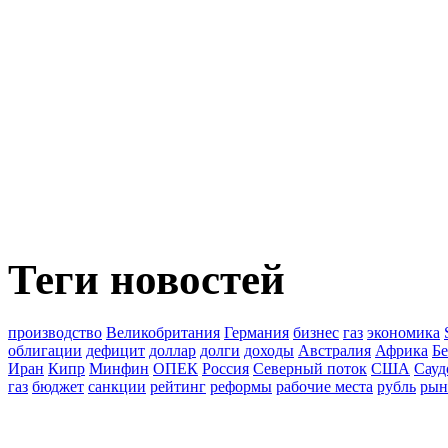
Теги новостей
производство
Великобритания
Германия
бизнес
газ
экономика
облигации
дефицит
доллар
долги
доходы
Австралия
Африка
Бе
Иран
Кипр
Минфин
ОПЕК
Россия
Северный поток
США
Сауд
газ
бюджет
санкции
рейтинг
реформы
рабочие места
рубль
рын