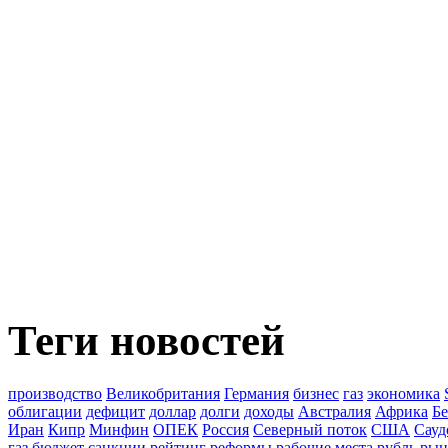
Теги новостей
производство
Великобритания
Германия
бизнес
газ
экономика
облигации
дефицит
доллар
долги
доходы
Австралия
Африка
Бе
Иран
Кипр
Минфин
ОПЕК
Россия
Северный поток
США
Сауд
газ
бюджет
санкции
рейтинг
реформы
рабочие места
рубль
рын