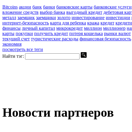
Bitcoins
акции
банк
банки
банковские карты
банковские услуги
вложение средств
выбор банка
выгодный кредит
дебетовая кар
металл
заемщик
заемщики
золото
инвестирование
инвестиции
интернет-безопасность
карта для ребенка
кража
кредит
кредитн
финансы
личный капитал
микрокредит
миллион
миллионер
на
карты
покупки
получить кредит
потеря кошелька
рынки валют
текущий счет
туристические расходы
финансовая безопасность
экономия
посмотреть все теги
Найти тэг:
Новости партнеров