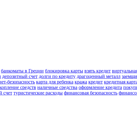
банкоматы в Греции
блокировка карты
взять кредит
виртуальна
н
депозитный счет
долги по кредиту
драгоценный металл
заемщ
нет-безопасность
карта для ребенка
кража
кредит
кредитная карт
копление средств
наличные средства
оформление кредита
покуп
й счет
туристические расходы
финансовая безопасность
финансо