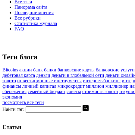
Все тэги
Панорама сайта
Последние мнения
Все рубрики
Статистика журнала
FAQ
Теги блога
Bitcoins
акции
банк
банки
банковские карты
банковские услуги
дебетовая карта
деньги
деньги в глобальной сети
деньги онлай
золото
инвестиционные инструменты
интернет-банкинг
интер
финансы
личный капитал
микрокредит
миллион
миллионер
на
сбережения
семейный бюджет
советы
стоимость золота
текущи
экономия
посмотреть все теги
Найти тэг:
Статьи