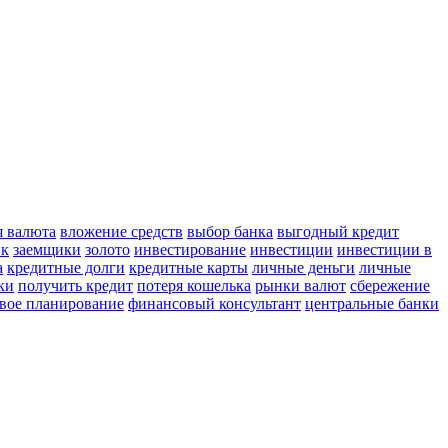
я валюта
вложение средств
выбор банка
выгодный кредит
ик
заемщики
золото
инвестирование
инвестиции
инвестиции в
а
кредитные долги
кредитные карты
личные деньги
личные
ки
получить кредит
потеря кошелька
рынки валют
сбережение
вое планирование
финансовый консультант
центральные банки