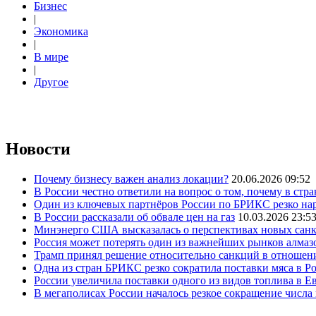
Бизнес
|
Экономика
|
В мире
|
Другое
Новости
Почему бизнесу важен анализ локации?
20.06.2026 09:52
В России честно ответили на вопрос о том, почему в стр
Один из ключевых партнёров России по БРИКС резко нар
В России рассказали об обвале цен на газ
10.03.2026 23:5
Минэнерго США высказалась о перспективах новых сан
Россия может потерять один из важнейших рынков алмаз
Трамп принял решение относительно санкций в отношен
Одна из стран БРИКС резко сократила поставки мяса в Р
России увеличила поставки одного из видов топлива в 
В мегаполисах России началось резкое сокращение числ