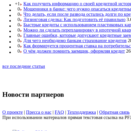
+1
Как получить информацию о своей кредитной истор
0
Мошенники в банке: чего нужно опасаться кредитн
0
Что делать, если после развода остались долги по кр
0
Лизинговая сделка: Как подготовить её правильно
3.
0
Быстрые кредиты с использованием пластиковых ка
0
Можно ли сделать перепланировку в ипотечной ква
0
Главные ошибки, которые допускают кредитные за
0
Для чего необходимо банкам страхование кредитов
2
0
Как формируется процентная ставка на потребитель
0
О чём должен помнить заемщик, оформляя кредит
26
все последние статьи
Новости партнеров
О проекте
|
Пресса о нас
|
FAQ
|
Техподдержка
|
Обратная связь
При использовании материалов прямая текстовая ссылка на PF