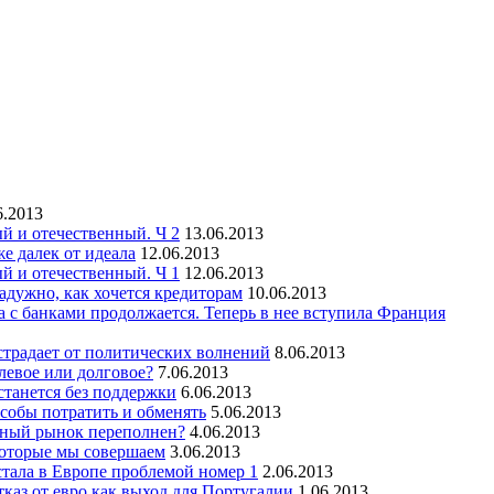
6.2013
й и отечественный. Ч 2
13.06.2013
 далек от идеала
12.06.2013
й и отечественный. Ч 1
12.06.2013
адужно, как хочется кредиторам
10.06.2013
а с банками продолжается. Теперь в нее вступила Франция
традает от политических волнений
8.06.2013
левое или долговое?
7.06.2013
станется без поддержки
6.06.2013
собы потратить и обменять
5.06.2013
ечный рынок переполнен?
4.06.2013
которые мы совершаем
3.06.2013
стала в Европе проблемой номер 1
2.06.2013
тказ от евро как выход для Португалии
1.06.2013