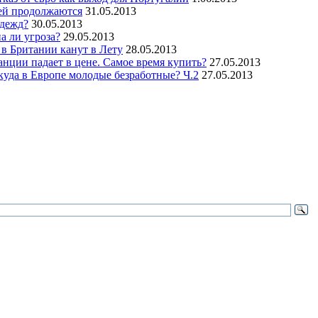
ей продолжаются
31.05.2013
адежд?
30.05.2013
а ли угроза?
29.05.2013
в Британии канут в Лету
28.05.2013
нции падает в цене. Самое время купить?
27.05.2013
куда в Европе молодые безработные? Ч.2
27.05.2013