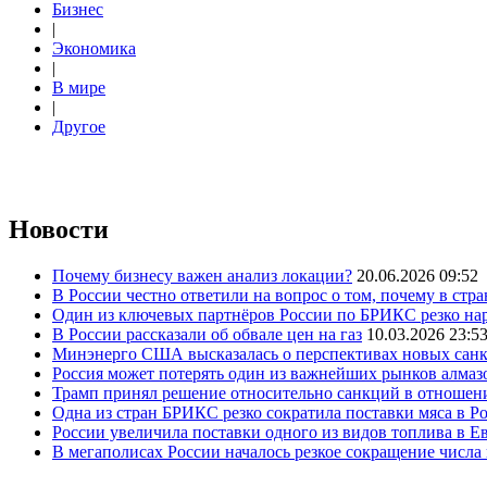
Бизнес
|
Экономика
|
В мире
|
Другое
Новости
Почему бизнесу важен анализ локации?
20.06.2026 09:52
В России честно ответили на вопрос о том, почему в стр
Один из ключевых партнёров России по БРИКС резко нар
В России рассказали об обвале цен на газ
10.03.2026 23:5
Минэнерго США высказалась о перспективах новых сан
Россия может потерять один из важнейших рынков алмаз
Трамп принял решение относительно санкций в отношен
Одна из стран БРИКС резко сократила поставки мяса в Р
России увеличила поставки одного из видов топлива в 
В мегаполисах России началось резкое сокращение числ