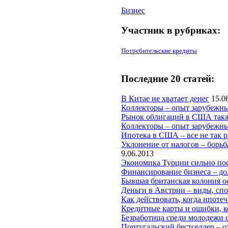
Бизнес
Участник в рубриках:
Потребительские кредиты
Последние 20 статей:
В Китае не хватает денег
15.0
Коллекторы – опыт зарубежны
Рынок облигаций в США также
Коллекторы – опыт зарубежны
Ипотека в США – все не так р
Уклонение от налогов – борьб
9.06.2013
Экономика Турции сильно пос
Финансирование бизнеса – до
Бывшая британская колония о
Деньги в Австрии – виды, спо
Как действовать, когда ипот
Кредитные карты и ошибки, 
Безработица среди молодежи 
Португальский бестселлер – о