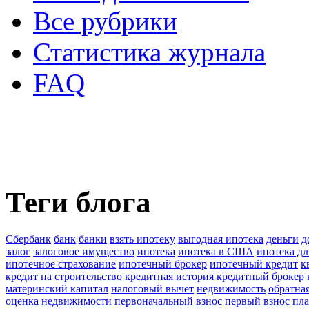
Все рубрики
Статистика журнала
FAQ
Теги блога
Сбербанк
банк
банки
взять ипотеку
выгодная ипотека
деньги
д
залог
залоговое имущество
ипотека
ипотека в США
ипотека д
ипотечное страхование
ипотечный брокер
ипотечный кредит
к
кредит на строительство
кредитная история
кредитный брокер
материнский капитал
налоговый вычет
недвижимость
обратна
оценка недвижимости
первоначальный взнос
первый взнос
пла