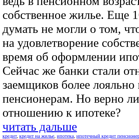
ведь в пенсионном возрас
собственное жилье. Еще 1
думать не могли о том, чт
на удовлетворение собств
время об оформлении ипот
Сейчас же банки стали от
заемщиков более лояльно 
пенсионерам. Но верно ли
отношению к ипотеке?
читать дальше
кредит
,
кредит на жилье
,
ипотека
,
ипотечный кредит пенсионе