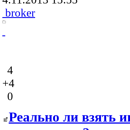
broker
4
+4
0
Реально ли взять 