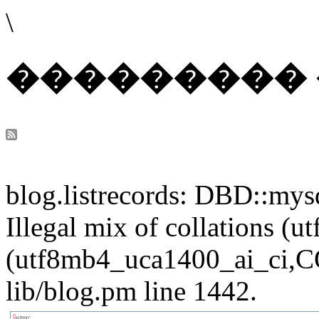
\
��������� 
blog.listrecords: DBD::mysq
Illegal mix of collations 
(utf8mb4_uca1400_ai_ci,CO
lib/blog.pm line 1442.