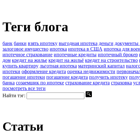
Теги блога
банк
банки
взять ипотеку
выгодная ипотека
деньги
документы 
залоговое имущество
ипотека
ипотека в США
ипотека для вое
ипотечное страхование
ипотечные кредиты
ипотечный брокер
дом
кредит на жилье
кредит на жильё
кредит на строительство
купить квартиру
льготная ипотека
материнский капитал
налог
ипотеки
оформление кредита
оценка недвижимости
первонача
погашение ипотеки
погашение кредита
получить ипотеку
полу
банка
созаемщик по ипотеке
страхование кредита
страховка
ус
посмотреть все теги
Найти тэг:
Статьи