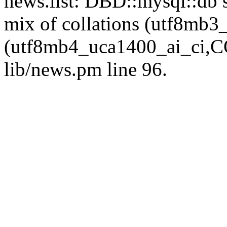
news.list: DBD::mysql::db s
mix of collations (utf8mb
(utf8mb4_uca1400_ai_ci,CO
lib/news.pm line 96.