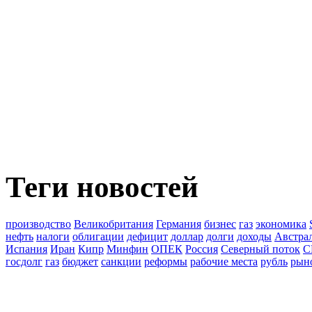
Теги новостей
производство
Великобритания
Германия
бизнес
газ
экономика
нефть
налоги
облигации
дефицит
доллар
долги
доходы
Австра
Испания
Иран
Кипр
Минфин
ОПЕК
Россия
Северный поток
С
госдолг
газ
бюджет
санкции
реформы
рабочие места
рубль
рын