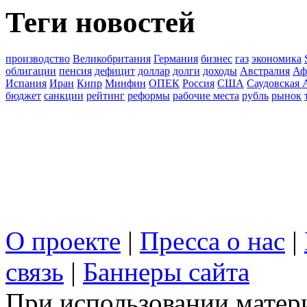
Теги новостей
производство
Великобритания
Германия
бизнес
газ
экономика
облигации
пенсия
дефицит
доллар
долги
доходы
Австралия
Аф
Испания
Иран
Кипр
Минфин
ОПЕК
Россия
США
Саудовская 
бюджет
санкции
рейтинг
реформы
рабочие места
рубль
рынок
О проекте
|
Пресса о нас
|
связь
|
Баннеры сайта
При использовании матери