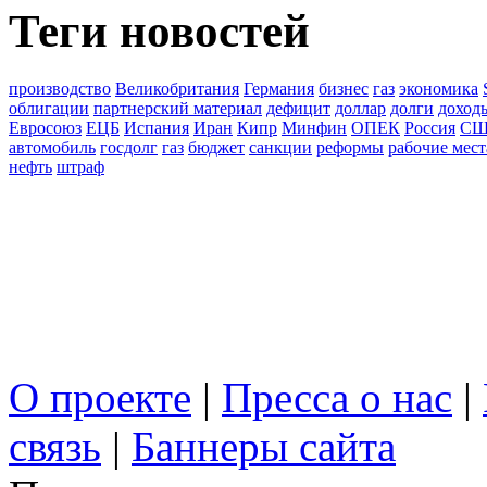
Теги новостей
производство
Великобритания
Германия
бизнес
газ
экономика
облигации
партнерский материал
дефицит
доллар
долги
доход
Евросоюз
ЕЦБ
Испания
Иран
Кипр
Минфин
ОПЕК
Россия
С
автомобиль
госдолг
газ
бюджет
санкции
реформы
рабочие мест
нефть
штраф
О проекте
|
Пресса о нас
|
связь
|
Баннеры сайта